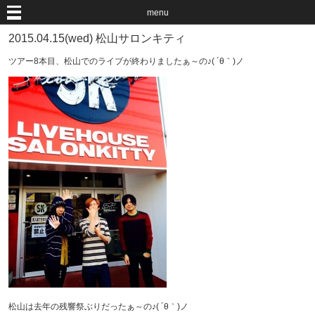
menu
2015.04.15(wed) 松山サロンキティ
ツアー8本目、松山でのライブが終わりましたぁ～の♪( ´θ｀)ノ
松山は去年の残響祭ぶりだったぁ～の♪( ´θ｀)ノ