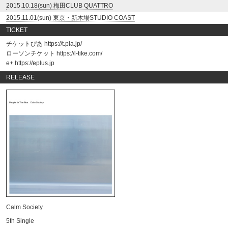
2015.10.18(sun) 梅田CLUB QUATTRO
2015.11.01(sun) 東京・新木場STUDIO COAST
TICKET
チケットぴあ
https://t.pia.jp/
ローソンチケット
https://l-tike.com/
e+
https://eplus.jp
RELEASE
Calm Society
5th Single