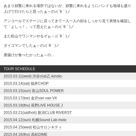
あまり頻繁に来れる場所ではないが、頻繁に来れるようにバンドも地域も盛り
上げて行けたらと思ったぁ～の♪( ´θ｀)ノ
アンコールでステージに戻ってきて一人一人の顔をしっかり見て表情を確認し
て「よしっ！」って思えたぁ～の♪( ´θ｀)ノ
また松山でワンマンやるぞぉ～♪( ´θ｀)ノ
ダイゴマンでしたぁ～の♪( ´θ｀)ノ
唐揚げが食べたかったぁ～の…
TOUR SCHEDULE
2015.03.11(wed) 渋谷club乙-kinoto-
2015.03.14(sat) 福井CHOP
2015.03.15(sun) 富山SOUL POWER
2015.03.17(tue) 金沢van van V4
2015.03.19(thu) 長野LIVE HOUSE J
2015.03.21(sat/holi) 新潟CLUB RIVERST
2015.04.12(sun) 札幌Sound Lab mole
2015.04.15(wed) 松山サロンキティ
2015.04.16(thu) 高松DIME